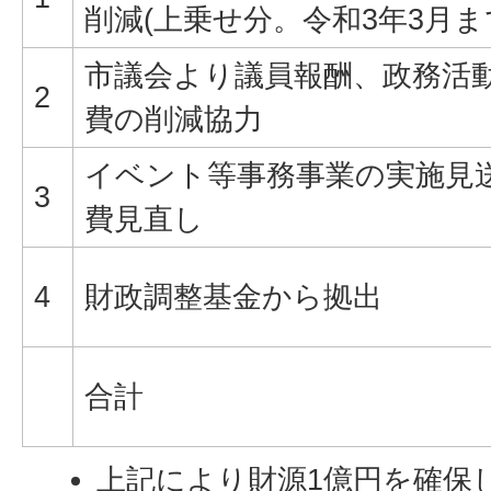
削減(上乗せ分。令和3年3月ま
市議会より議員報酬、政務活
2
費の削減協力
イベント等事務事業の実施見
3
費見直し
4
財政調整基金から拠出
合計
上記により財源1億円を確保