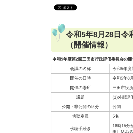
令和5年8月28日
（開催情報）
令和5年度第2回三田市行政評価委員会の開
会議の名称
令和5年度
開催の日時
令和5年8月
開催の場所
三田市役所
議題
(1)外部
公開・非公開の区分
公開
傍聴定員
5名
18時15
傍聴手続き
申し込み