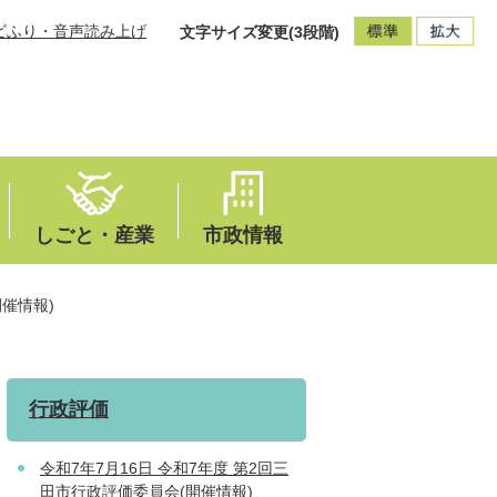
ビふり・音声読み上げ
文字サイズ変更(3段階)
しごと・産業
市政情報
開催情報)
行政評価
令和7年7月16日 令和7年度 第2回三
田市行政評価委員会(開催情報)