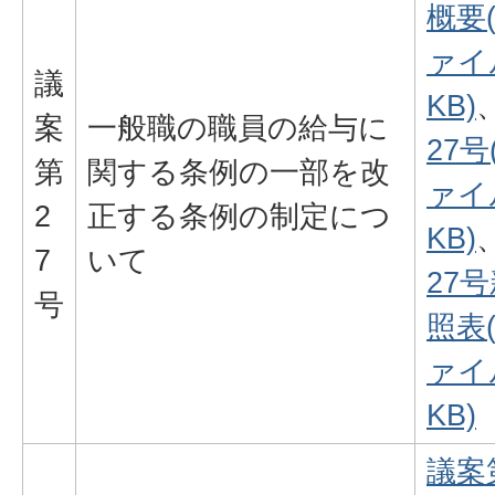
概要
ァイル
議
KB)
案
一般職の職員の給与に
27号
第
関する条例の一部を改
ァイル
2
正する条例の制定につ
KB)
7
いて
27
号
照表
ァイル
KB)
議案