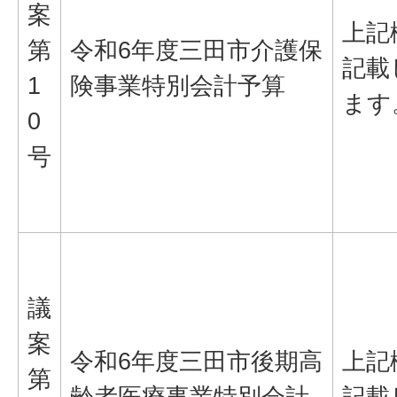
案
上記
第
令和6年度三田市介護保
記載
1
険事業特別会計予算
ます
0
号
議
案
令和6年度三田市後期高
上記
第
齢者医療事業特別会計
記載