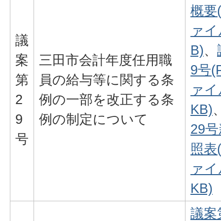
概要
ァイル
議
B)
、
案
三田市会計年度任用職
9号(
第
員の給与等に関する条
ァイル
2
例の一部を改正する条
KB)
9
例の制定について
29
号
照表
ァイル
KB)
議案