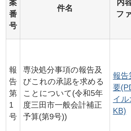
案
内
件名
番
フ
号
報
専決処分事項の報告及
報告
告
びこれの承認を求める
要(
第
ことについて(令和5年
イル:
1
度三田市一般会計補正
KB)
号
予算(第9号))