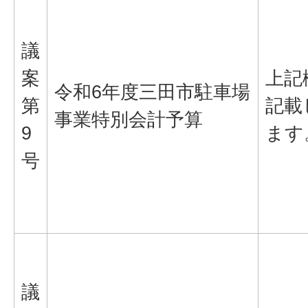
議
案
上記
令和6年度三田市駐車場
第
記載
事業特別会計予算
9
ます
号
議