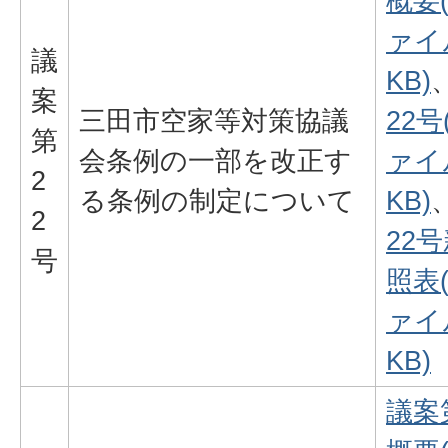
概要
ァイル
議
KB)
案
三田市空家等対策協議
22号
第
会条例の一部を改正す
ァイル
2
る条例の制定について
KB)
2
22
号
照表
ァイル
KB)
議案