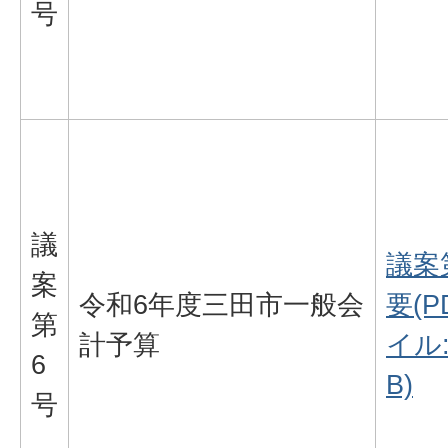
号
議
議案
案
令和6年度三田市一般会
要(
第
計予算
イル:
6
B)
号