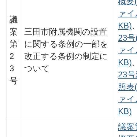
概要
ァイル
議
KB)
案
三田市附属機関の設置
23号
第
に関する条例の一部を
ァイル
2
改正する条例の制定に
KB)
3
ついて
23
号
照表
ァイル
KB)
議案