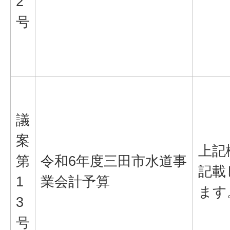
2
号
議
案
上記
第
令和6年度三田市水道事
記載
1
業会計予算
ます
3
号