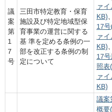
ァイル
議
三田市特定教育・保育
KB)
案
施設及び特定地域型保
17号
第
育事業の運営に関する
ァイル
1
基 準を定める条例の一
KB)
7
部を改正する条例の制
17
号
定について
照表
ァイル
KB)
議案
概要