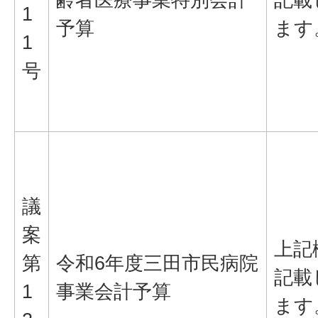
1
予算
ます
1
号
議
案
上記
第
令和6年度三田市民病院
記載
1
事業会計予算
ます