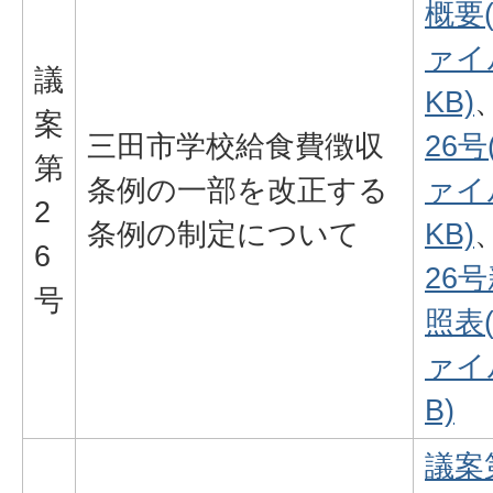
概要
ァイル
議
KB)
案
三田市学校給食費徴収
26号
第
条例の一部を改正する
ァイル
2
条例の制定について
KB)
6
26
号
照表
ァイル
B)
議案