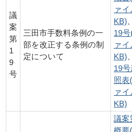
ァイル
議
KB)
案
三田市手数料条例の一
19号
第
部を改正する条例の制
ァイル
1
定について
KB)
9
19
号
照表
ァイル
KB)
議案
概要