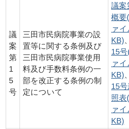
議案
概要
ァイル
議
三田市民病院事業の設
KB)
案
置等に関する条例及び
15号
第
三田市民病院事業使用
ァイル
1
料及び手数料条例の一
KB)
5
部を改正する条例の制
15
号
定について
照表
ァイル
KB)