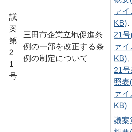
ァイル
議
KB)
案
三田市企業立地促進条
21号
第
例の一部を改正する条
ァイル
2
例の制定について
KB)
1
21
号
照表
ァイル
KB)
議案