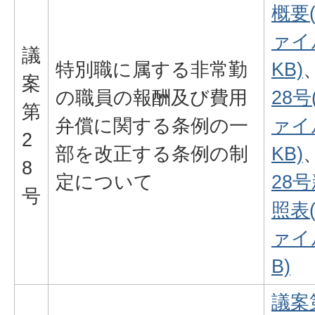
概要
ァイル
議
特別職に属する非常勤
KB)
案
の職員の報酬及び費用
28号
第
弁償に関する条例の一
ァイル
2
部を改正する条例の制
KB)
8
定について
28
号
照表
ァイル
B)
議案