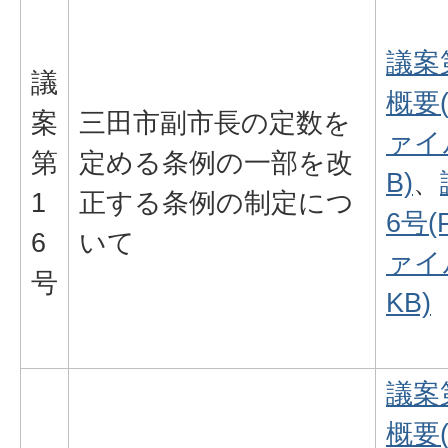
議案
議
概要
案
三田市副市長の定数を
ァイル
第
定める条例の一部を改
B)
、
1
正する条例の制定につ
6号(
6
いて
ァイル
号
KB)
議案
概要