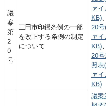
ァイル
議
KB)
案
三田市印鑑条例の一部
20号
第
を改正する条例の制定
ァイル
2
について
KB)
0
20
号
照表
ァイル
KB)
議案
概要