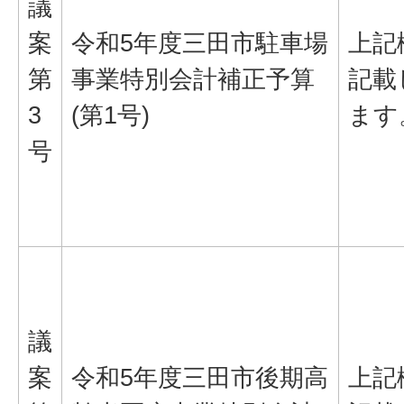
議
案
令和5年度三田市駐車場
上記
第
事業特別会計補正予算
記載
3
(第1号)
ます
号
議
案
令和5年度三田市後期高
上記