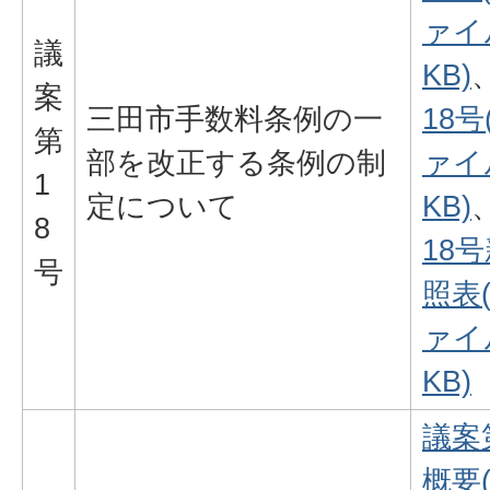
ァイル
議
KB)
案
三田市手数料条例の一
18号
第
部を改正する条例の制
ァイル
1
定について
KB)
8
18
号
照表
ァイル
KB)
議案
概要