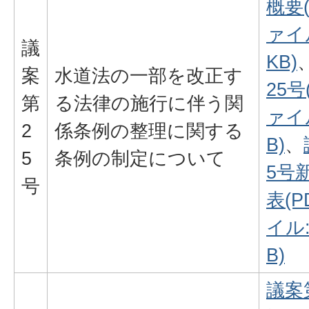
概要
ァイル
議
KB)
案
水道法の一部を改正す
25号
第
る法律の施行に伴う関
ァイル
2
係条例の整理に関する
B)
、
5
条例の制定について
5号
号
表(
イル:
B)
議案