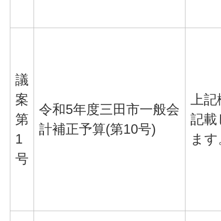
議
案
上記
令和5年度三田市一般会
第
記載
計補正予算(第10号)
1
ます
号