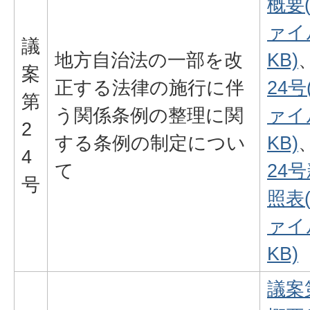
概要
ァイル
議
地方自治法の一部を改
KB)
案
正する法律の施行に伴
24号
第
う関係条例の整理に関
ァイル
2
する条例の制定につい
KB)
4
て
24
号
照表
ァイル
KB)
議案