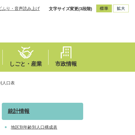
ビふり・音声読み上げ
文字サイズ変更(3段階)
しごと・産業
市政情報
別人口表
統計情報
地区別年齢別人口構成表