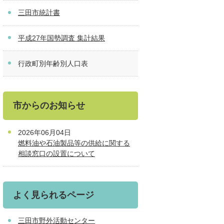
三田市統計書
平成27年国勢調査 集計結果
行政町別年齢別人口表
市からのお知らせ
2026年06月04日
燃料油や石油製品等の供給に関する
相談窓口の設置について
よく見られるページ
三田市野外活動センター