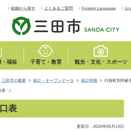
組織から探す
よくあるご質問
Foreign Language
ル
康・福祉
子育て・教育
観光・文化・スポーツ
三田市の概要
統計・オープンデータ
統計情報
行政町別年齢
口表
口表
更新日：2026年05月13日