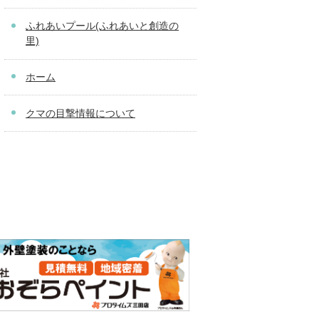
ふれあいプール(ふれあいと創造の
里)
ホーム
クマの目撃情報について