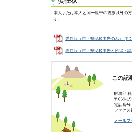
委任状
本人または本人と同一世帯の親族以外の方
す。
委任状（市・県民税申告のみ） (PDFフ
委任状（市・県民税申告と所得・課税証明
この記
財務部 
〒669-
電話番号：0
ファクス番号
メールフ