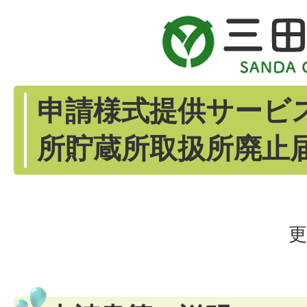
申請様式提供サービ
所貯蔵所取扱所廃止届
更