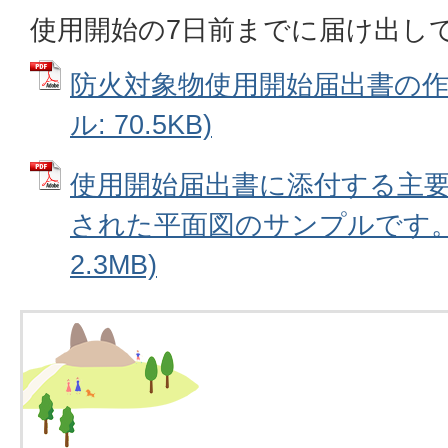
使用開始の7日前までに届け出し
防火対象物使用開始届出書の作成
ル: 70.5KB)
使用開始届出書に添付する主
された平面図のサンプルです。 
2.3MB)