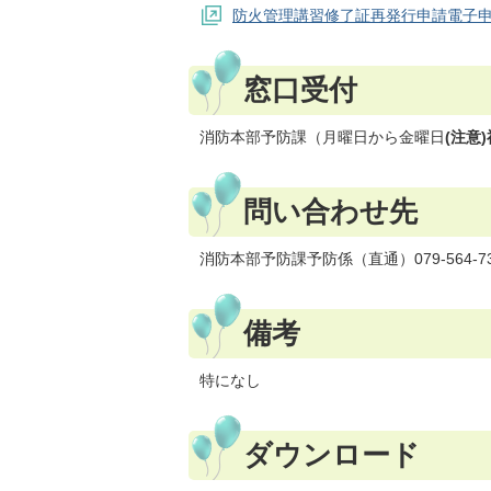
防火管理講習修了証再発行申請電子
窓口受付
消防本部予防課（月曜日から金曜日
(注意
問い合わせ先
消防本部予防課予防係（直通）079-564-
備考
特になし
ダウンロード