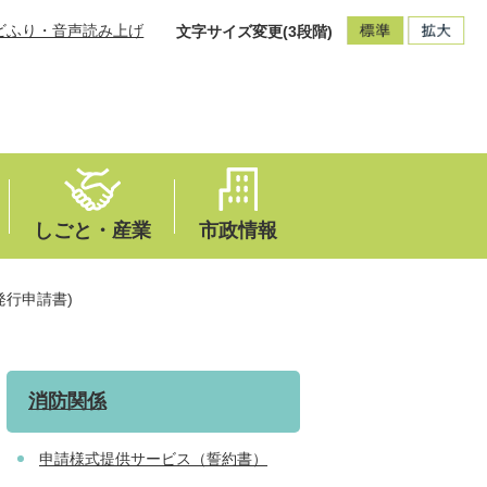
ビふり・音声読み上げ
文字サイズ変更(3段階)
しごと・産業
市政情報
発行申請書)
消防関係
申請様式提供サービス（誓約書）