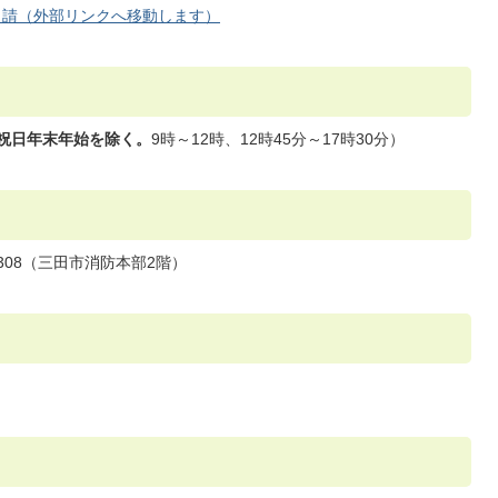
申請（外部リンクへ移動します）
)祝日年末年始を除く。
9時～12時、12時45分～17時30分）
7308（三田市消防本部2階）