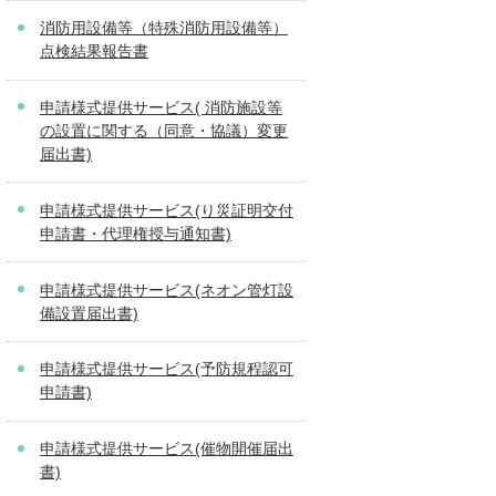
消防用設備等（特殊消防用設備等）
点検結果報告書
申請様式提供サービス( 消防施設等
の設置に関する（同意・協議）変更
届出書)
申請様式提供サービス(り災証明交付
申請書・代理権授与通知書)
申請様式提供サービス(ネオン管灯設
備設置届出書)
申請様式提供サービス(予防規程認可
申請書)
申請様式提供サービス(催物開催届出
書)