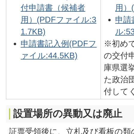
付申請書（候補者
用）(
用）(PDFファイル:3
申請
1.7KB)
ル:53
申請書記入例(PDFフ
※初め
ァイル:44.5KB)
の交付
庫県選
た政治
付して
設置場所の異動又は廃止
証票受領後に、立札及び看板の類