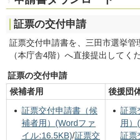
証票の交付申請
証票交付申請書を、三田市選挙管
（本庁舎4階）へ直接提出してく
証票の交付申請
候補者用
後援団
証票交付申請書
（候
証票
補者用）(Wordファ
用）(
イル:16.5KB)
/
証票交
証票