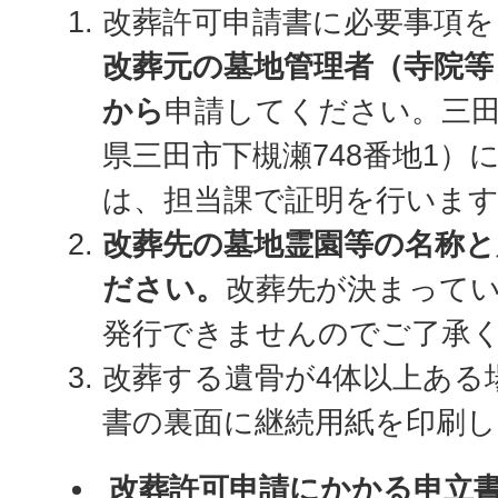
改葬許可申請書に必要事項を
改葬元の墓地管理者（寺院等
から
申請してください。三
県三田市下槻瀬748番地1）
は、担当課で証明を行いま
改葬先の墓地霊園等の名称と
ださい。
改葬先が決まって
発行できませんのでご了承
改葬する遺骨が4体以上ある
書の裏面に継続用紙を印刷
改葬許可申請にかかる申立