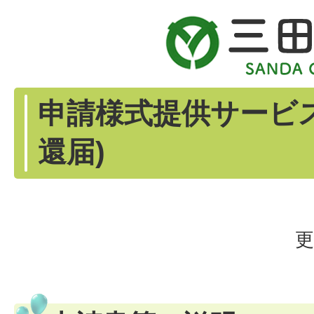
申請様式提供サービ
還届)
更