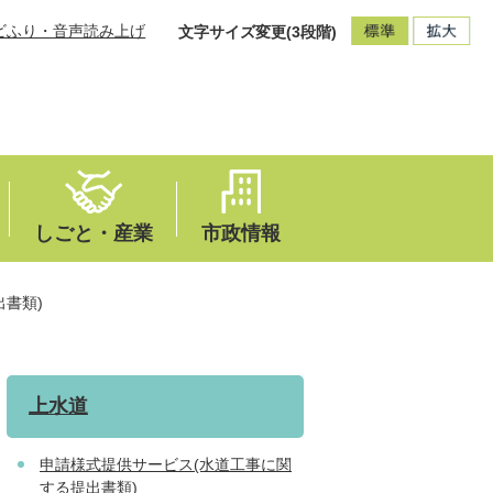
ビふり・音声読み上げ
文字サイズ変更(3段階)
しごと・産業
市政情報
書類)
上水道
申請様式提供サービス(水道工事に関
する提出書類)