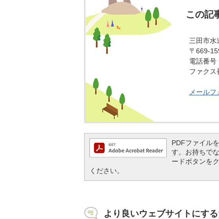
この記
三田市水
〒669-
電話番号：0
ファクス番号
メールフ
PDFファイルを閲
す。お持ちでない方
ードボタンを
ください。
より良いウェブサイトにする