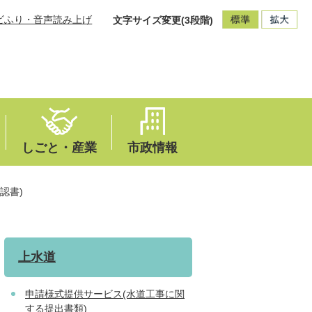
ビふり・音声読み上げ
文字サイズ変更(3段階)
しごと・産業
市政情報
認書)
上水道
申請様式提供サービス(水道工事に関
する提出書類)