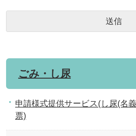
ごみ・し尿
申請様式提供サービス(し尿(名
票)