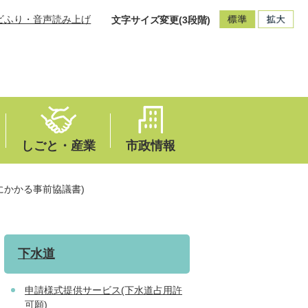
ビふり・音声読み上げ
文字サイズ変更(3段階)
しごと・産業
市政情報
にかかる事前協議書)
下水道
申請様式提供サービス(下水道占用許
可願)