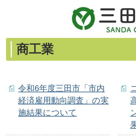
商工業
令和6年度三田市「市内
経済雇用動向調査」の実
施結果について