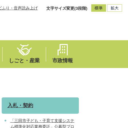
ビふり・音声読み上げ
文字サイズ変更(3段階)
しごと・産業
市政情報
入札・契約
「三田市子ども・子育て支援システ
ム標準化対応業務委託」公募型プロ