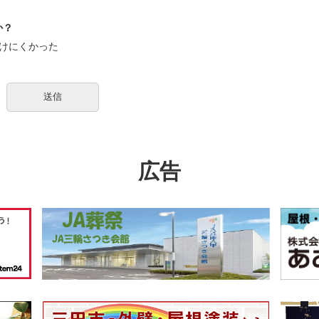
か？
けにくかった
広告