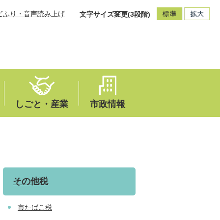
ビふり・音声読み上げ
文字サイズ変更(3段階)
しごと・産業
市政情報
その他税
市たばこ税