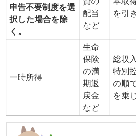
資の
本取
申告不要制度を選
配当
を引
択した場合を除
など
く。
生命
保険
総収
の満
特別控
一時所得
期返
の順
戻金
を乗
など