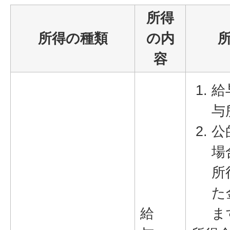
所得
所得の種類
の内
容
給
与
公
場
所
た
給
ま