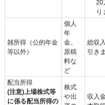
2
り
個人
年
雑所得（公的年金
金、
総収
等以外）
原稿
引き
料な
ど
配当所得
株式
(注意)上場株式等
や出
収入
に係る配当所得の