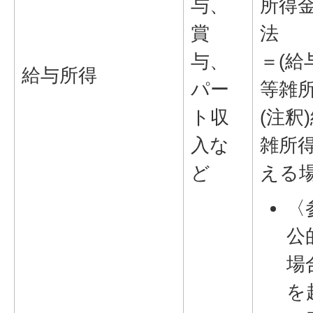
与、
所得
賞
法
与、
＝(給
給与所得
パー
等雑所
ト収
(注釈
入な
雑所
ど
える場
〈
公
場
を