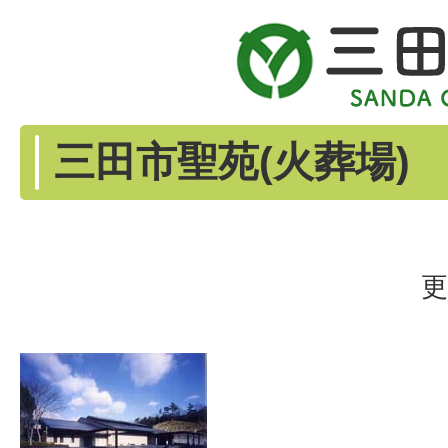
三田市聖苑(火葬場)
更