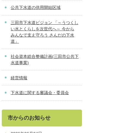
公共下水道の供用開始区域
三田市下水道ビジョン 「～うつくし
い水とくらしを次世代へ～ 今から
みんなで支え守ろう さんだの下水
道」
社会資本総合整備計画(三田市公共下
水道事業)
経営情報
下水道に関する審議会・委員会
市からのお知らせ