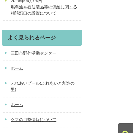
2026年06月04日
燃料油や石油製品等の供給に関する
相談窓口の設置について
よく見られるページ
三田市野外活動センター
ホーム
ふれあいプール(ふれあいと創造の
里)
ホーム
クマの目撃情報について