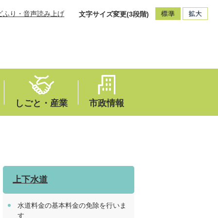
ビふり・音声読み上げ
文字サイズ変更(3段階)
しごと・産業
市政情報
上下水道
水道料金の基本料金の免除を行いま
す