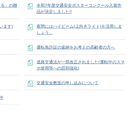
える」の贈
令和7年度交通安全ポスターコンクール入賞作
品が決定しました!!
います)
夜間にはハイビーム(上向きライト)を活用しま
しょう。
運転免許証の返納をお考えの高齢者の方へ
道路交通法が一部改正されました(運転中のスマ
ホ使用等への罰則強化)
交通安全教室の申し込みについて
中