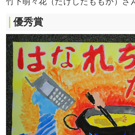
竹下萌々花（たけしたももか）さ
優秀賞