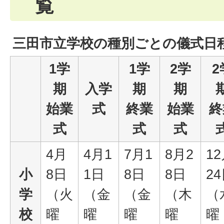
覧
三田市立学校の種別ごとの儀式日
1学
1学
2学
2
期
入学
期
期
始業
式
終業
始業
終
式
式
式
4月
4月1
7月1
8月2
1
小
8日
1日
8日
8日
2
学
（火
（金
（金
（木
（
校
曜
曜
曜
曜
曜