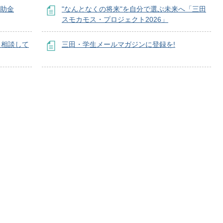
補助金
"なんとなくの将来"を自分で選ぶ未来へ「三田
スモカモス・プロジェクト2026」
、相談して
三田・学生メールマガジンに登録を!