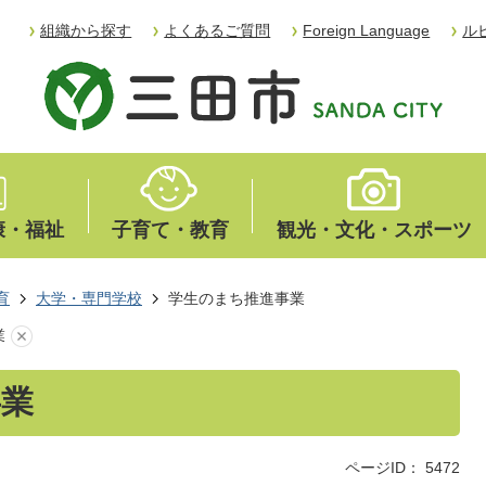
組織から探す
よくあるご質問
Foreign Language
ル
康・福祉
子育て・教育
観光・文化・スポーツ
育
大学・専門学校
学生のまち推進事業
業
事業
ページID：
5472