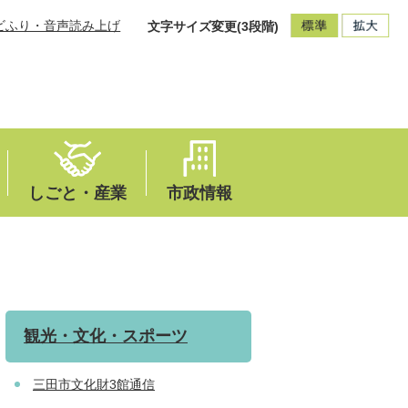
ビふり・音声読み上げ
文字サイズ変更(3段階)
しごと・産業
市政情報
観光・文化・スポーツ
三田市文化財3館通信