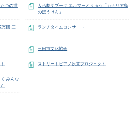
ふたつの世
人形劇団プーク エルマーとりゅう「カナリア島
のぼうけん」
楽団 三
ランチタイムコンサート
三田市文化協会
ート
ストリートピアノ設置プロジェクト
て みんな
した