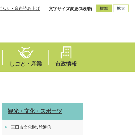
ビふり・音声読み上げ
文字サイズ変更(3段階)
しごと・産業
市政情報
観光・文化・スポーツ
三田市文化財3館通信