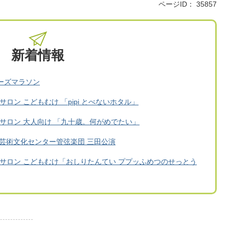
ページID：
35857
新着情報
ーズマラソン
サロン こどもむけ 「pipi とべないホタル」
マサロン 大人向け 「九十歳。何がめでたい」
庫芸術文化センター管弦楽団 三田公演
マサロン こどもむけ「おしりたんてい ププッふめつのせっとう