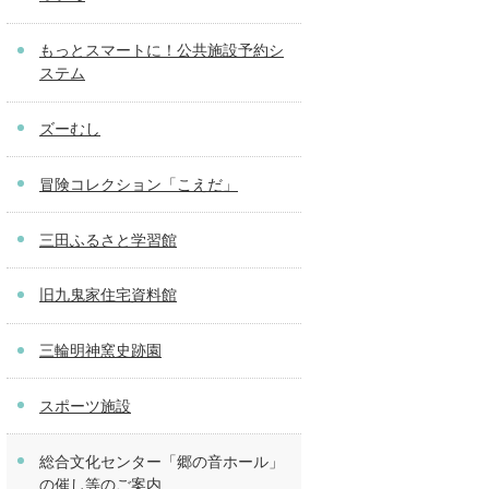
もっとスマートに！公共施設予約シ
ステム
ズーむし
冒険コレクション「こえだ」
三田ふるさと学習館
旧九鬼家住宅資料館
三輪明神窯史跡園
スポーツ施設
総合文化センター「郷の音ホール」
の催し等のご案内