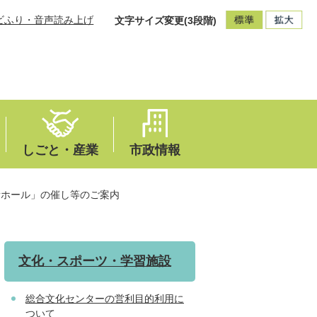
ビふり・音声読み上げ
文字サイズ変更(3段階)
しごと・産業
市政情報
音ホール」の催し等のご案内
文化・スポーツ・学習施設
総合文化センターの営利目的利用に
ついて