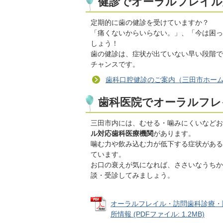
健診でオーラルフレイル
定期的に歯の健診を受けていますか？
「痛くないからいらない。」、「今は困っ
しょう！
歯の健診は、症状が出ていない早い段階で
チャンスです。
歯科口腔健診のご案内（三田市ホー
歯科医院でオーラルフレ
三田市内には、むせる・噛みにくいなどお
ル対応歯科医療機関
があります。
噛む力や飲み込む力が低下する症状がある
ています。
お口の衰えが気になれば、ささいなうちか
談・受診してみましょう。
オーラルフレイル・訪問歯科診療・
所情報 (PDFファイル: 1.2MB)