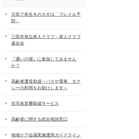
元気で長生きのカギは「フレイル予
防」
三田市単位老人クラブ・老人クラブ
連合会
『通いの場』に参加してみません
か？
高齢者運賃助成～バスや電車、タク
シーの利用をお助けします～
住宅改造費助成サービス
高齢者に関する総合相談窓口
地域ケア会議実施運用ガイドライン