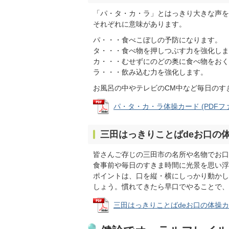
「パ・タ・カ・ラ」とはっきり大きな声を
それぞれに意味があります。
パ・・・食べこぼしの予防になります。
タ・・・食べ物を押しつぶす力を強化しま
カ・・・むせずにのどの奥に食べ物をおく
ラ・・・飲み込む力を強化します。
お風呂の中やテレビのCM中など毎日のす
パ・タ・カ・ラ体操カード (PDFファイル
三田はっきりことばdeお口の
皆さんご存じの三田市の名所や名物でお口
食事前や毎日のすきま時間に光景を思い浮
ポイントは、口を縦・横にしっかり動かし
しょう。慣れてきたら早口でやることで、
三田はっきりことばdeお口の体操カード 