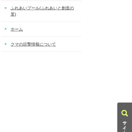
ふれあいプール(ふれあいと創造の
里)
ホーム
クマの目撃情報について