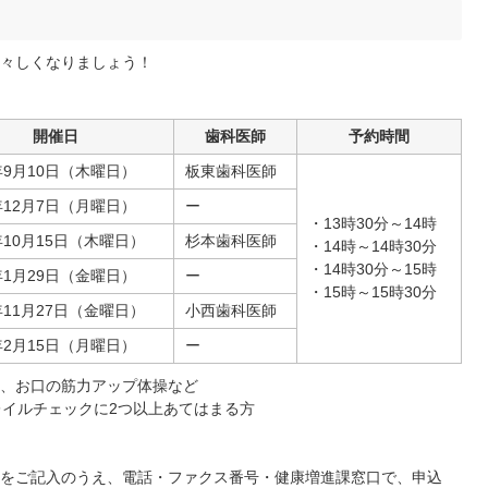
々しくなりましょう！
開催日
歯科医師
予約時間
年9月10日（木曜日）
板東歯科医師
年12月7日（月曜日）
ー
・13時30分～14時
年10月15日（木曜日）
杉本歯科医師
・14時～14時30分
・14時30分～15時
年1月29日（金曜日）
ー
・15時～15時30分
年11月27日（金曜日）
小西歯科医師
年2月15日（月曜日）
ー
、お口の筋力アップ体操など
レイルチェックに2つ以上あてはまる方
をご記入のうえ、電話・ファクス番号・健康増進課窓口で、申込