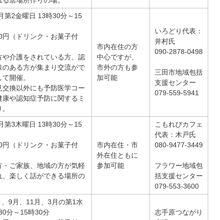
れる居場所作りの場。
月第2金曜日 13時30分～15
いろどり代表：
00円（ドリンク・お菓子付
井村氏
市内在住の方
090-2878-0498
方や介護をされている方、認
中心ですが、
味のある方が集まり交流がで
市外の方も参
三田市地域包括
して開催。
加可能
支援センター
見交換以外にも予防医学コー
079-559-5941
健康や認知症予防に関するミ
り。
月第3木曜日 13時30分～15
こもれびカフェ
代表：木戸氏
00円（ドリンク・お菓子付
市内在住・市
080-9477-3449
外在住ともに
方・ご家族、地域の方が気軽
参加可能
フラワー地域包
れ、楽しく話ができる場所の
括支援センター
079-553-3600
月、9月、11月、3月の第1水
30分～15時30分
志手原つながり