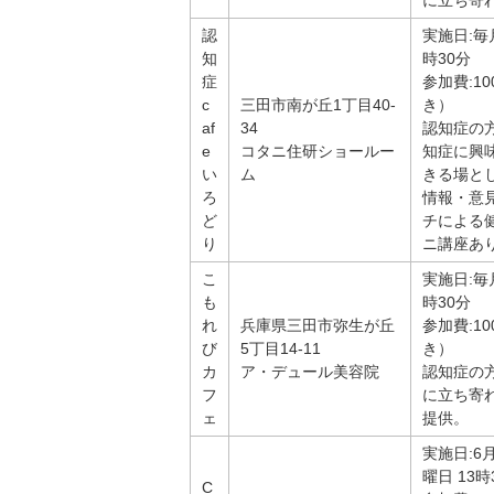
に立ち寄
認
実施日:毎
知
時30分
症
参加費:1
c
三田市南が丘1丁目40-
き）
af
34
認知症の
e
コタニ住研ショールー
知症に興
い
ム
きる場と
ろ
情報・意
ど
チによる
り
ニ講座あ
こ
実施日:毎
も
時30分
れ
兵庫県三田市弥生が丘
参加費:1
び
5丁目14-11
き）
カ
ア・デュール美容院
認知症の
フ
に立ち寄
ェ
提供。
実施日:6
曜日 13時
C