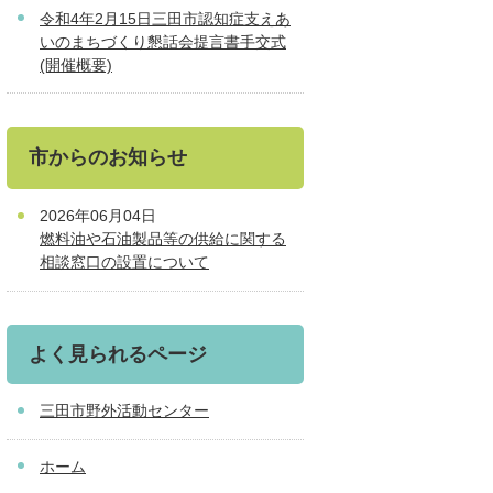
令和4年2月15日三田市認知症支えあ
いのまちづくり懇話会提言書手交式
(開催概要)
市からのお知らせ
2026年06月04日
燃料油や石油製品等の供給に関する
相談窓口の設置について
よく見られるページ
三田市野外活動センター
ホーム