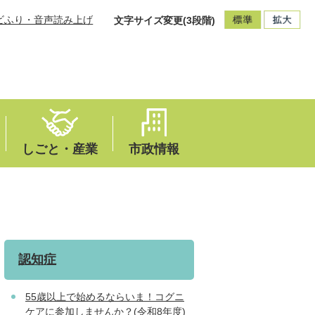
ビふり・音声読み上げ
文字サイズ変更(3段階)
しごと・産業
市政情報
認知症
55歳以上で始めるならいま！コグニ
ケアに参加しませんか？(令和8年度)