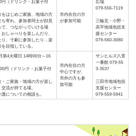
00円（ドリンク・お菓子付
広場
079-556-7119
方をはじめご家族、地域の方
市内在住の方
立ち寄れ、参加者同士が顔見
が参加可能
三輪北・小野・
って、つながっていける場
高平地域包括支
くおしゃべりを楽しんだり、
援センター
たり、寸劇に参加したり…楽
079-560-3080
所を目指している。
月第4火曜日 14時00分～16
サンヒルズ八景
一番館 079-55
市内在住の方
00円（ドリンク・お菓子付
3-3537
中心ですが、
市外の方も参
方・ご家族・地域の方が楽し
三田市地域包括
加可能
、交流が持てる場。
支援センター
介護についての相談も。
079-559-5941