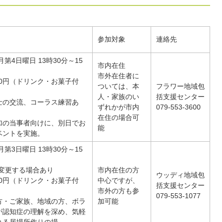
参加対象
連絡先
月第4日曜日 13時30分～15
市内在住
市外在住者に
00円（ドリンク・お菓子付
ついては、本
フラワー地域包
人・家族のい
括支援センター
士の交流、コーラス練習あ
ずれかが市内
079-553-3600
在住の場合可
加の当事者向けに、別日でお
能
ベントを実施。
月第3日曜日 13時30分～15
程変更する場合あり
市内在住の方
ウッディ地域包
00円（ドリンク・お菓子付
中心ですが、
括支援センター
市外の方も参
079-553-1077
方・ご家族、地域の方、ボラ
加可能
が認知症の理解を深め、気軽