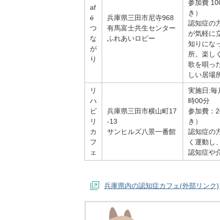
参加費 1
af
き）
é
兵庫県三田市尼寺968
認知症の
つ
有馬富士共生センター
が気軽に
な
ふれあいロビー
知りにな
が
所。楽し
り
歌を唄っ
しい居場
リ
実施日:毎
ハ
時00分
ビ
兵庫県三田市横山町17
参加費：2
リ
-13
き）
カ
サンヒルズ八景一番館
認知症の
フ
く運動し
ェ
認知症や
兵庫県内の認知症カフェ(外部リンク)