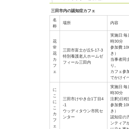
三田市内の認知症カフェ
名
場所
内容
称
実施日:毎
花
時30分
🌸
参加費:1
三田市富士が丘5-17-3
花
き）
特別養護老人ホームゼ
カ
当事者同
フィール三田内
フ
り。
ェ
カフェ参
でかけイ
実施日:毎
に
時30分
こ
三田市けやき台1丁目4
注釈)日
に
-1
参加費:1
こ
ウッディタウン市民セ
き）
カ
ンター
認知症の
フ
ンティア
ェ