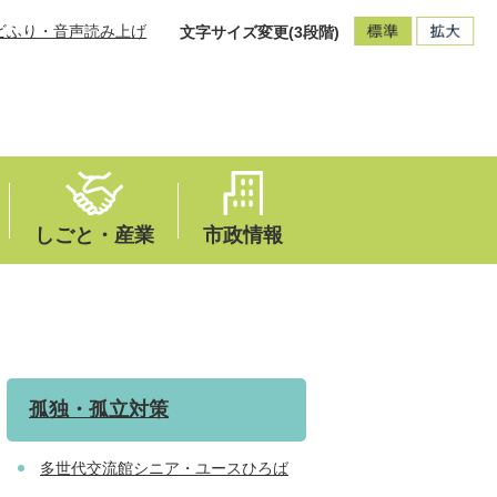
ビふり・音声読み上げ
文字サイズ変更(3段階)
しごと・産業
市政情報
孤独・孤立対策
多世代交流館シニア・ユースひろば