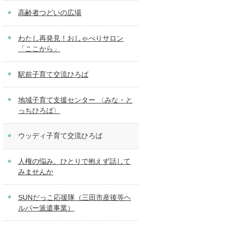
高齢者つどいの広場
わたし再発見！おしゃべりサロン
「ここから」
駅前子育て交流ひろば
地域子育て支援センター 〈みな・と
っちひろば〉
ウッディ子育て交流ひろば
人権の悩み、ひとりで抱えず話して
みませんか
SUNだっこ応援隊（三田市産後等ヘ
ルパー派遣事業）