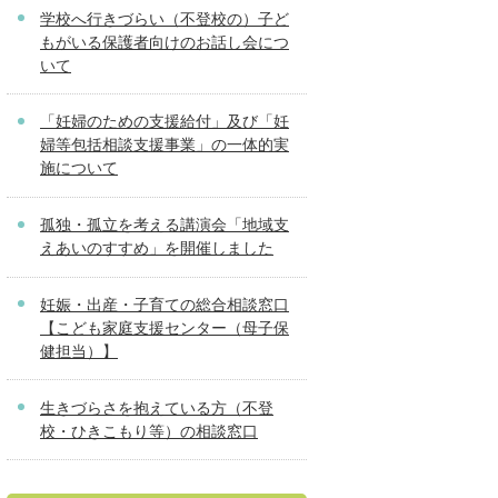
学校へ行きづらい（不登校の）子ど
もがいる保護者向けのお話し会につ
いて
「妊婦のための支援給付」及び「妊
婦等包括相談支援事業」の一体的実
施について
孤独・孤立を考える講演会「地域支
えあいのすすめ」を開催しました
妊娠・出産・子育ての総合相談窓口
【こども家庭支援センター（母子保
健担当）】
生きづらさを抱えている方（不登
校・ひきこもり等）の相談窓口