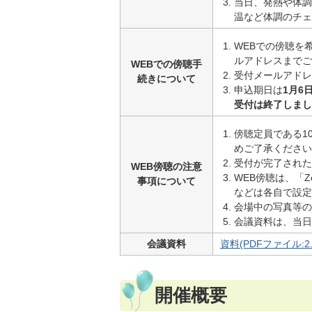
当日、発熱や体調
温など体調のチェ
WEBでの傍聴を
ルアドレスまでご
WEBでの傍聴手
受付メールアドレ
続きについて
申込期日は
1月6
受付は終了しまし
傍聴定員である1
めご了承ください
受付が完了された
WEB傍聴の注意
WEB傍聴は、「
事項について
などは各自で設定
会場中の写真等の
会議資料は、当日
会議資料
資料(PDFファイル:2.
開催概要