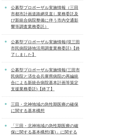
公募型プロポーザル実施情報（三田
市都市計画道路網見直し業務委託及
び新統合病院整備に伴う市内交通影
響等調査業務委託）
公募型プロポーザル実施情報(現三田
市民病院跡地活用調査業務委託)【終
了しました】
公募型プロポーザル実施情報(三田市
民病院と済生会兵庫県病院の再編統
合による新統合病院基本計画等策定
支援業務委託)【終了】
三田・北神地域の急性期医療の確保
に関する基本構想
「三田・北神地域の急性期医療の確
保に関する基本構想(案)」に関する