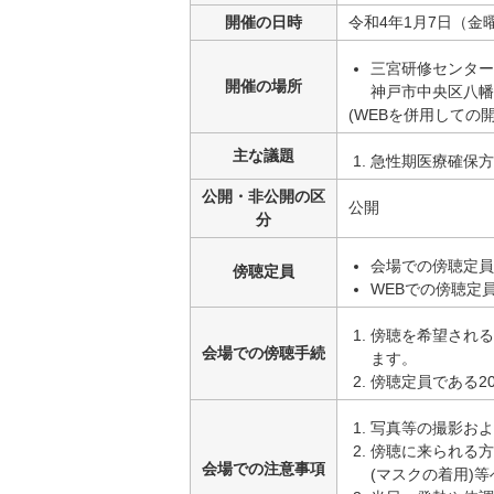
開催の日時
令和4年1月7日（金曜
三宮研修センター
開催の場所
神戸市中央区八幡通
(WEBを併用しての開
主な議題
急性期医療確保方
公開・非公開の区
公開
分
会場での傍聴定員
傍聴定員
WEBでの傍聴定員
傍聴を希望される
会場での傍聴手続
ます。
傍聴定員である2
写真等の撮影およ
傍聴に来られる方
会場での注意事項
(マスクの着用)