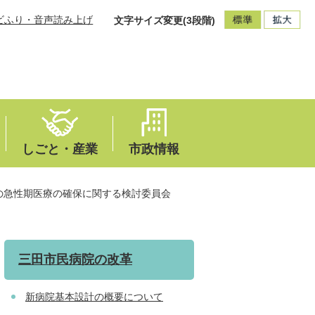
ビふり・音声読み上げ
文字サイズ変更(3段階)
しごと・産業
市政情報
の急性期医療の確保に関する検討委員会
三田市民病院の改革
新病院基本設計の概要について