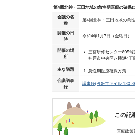
第4回北神・三田地域の急性期医療の確保
会議の名
第4回北神・三田地域の急
称
開催の日
令和4年1月7日（金曜日）
時
開催の場
三宮研修センター805号
所
神戸市中央区八幡通4丁目
主な議題
急性期医療確保方策
会議議事
議事録(PDFファイル:130.3K
録
この記
医療政策