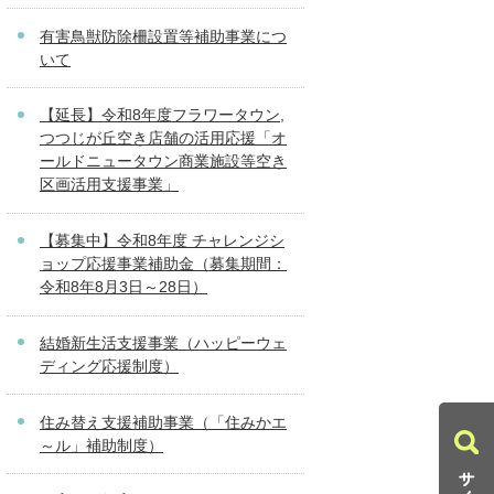
有害鳥獣防除柵設置等補助事業につ
いて
【延長】令和8年度フラワータウン,
つつじが丘空き店舗の活用応援「オ
ールドニュータウン商業施設等空き
区画活用支援事業」
【募集中】令和8年度 チャレンジシ
ョップ応援事業補助金（募集期間：
令和8年8月3日～28日）
結婚新生活支援事業（ハッピーウェ
ディング応援制度）
住み替え支援補助事業（「住みかエ
～ル」補助制度）