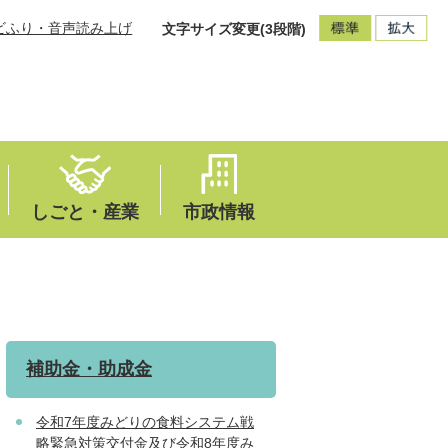
ビふり・音声読み上げ
文字サイズ変更(3段階)
しごと・産業
市政情報
補助金・助成金
令和7年度みどりの食料システム戦
略緊急対策交付金及び令和8年度み