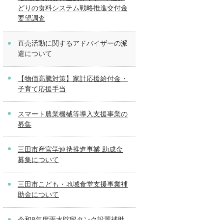
どりの食料システム戦略推進交付金
要望調査
直売活動に関するアドバイザーの派
遣について
【物価高騰対策】家計応援給付金・
子育て応援手当
スマート農業機械等導入支援事業の
募集
三田市産官学連携推進事業 助成金
募集について
三田市こども・地域食堂支援事業補
助金について
令和8年度雨水貯留タンク設置補助