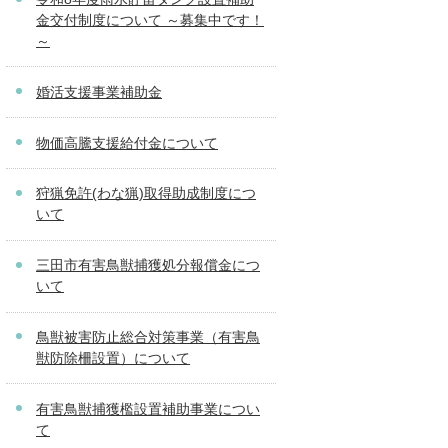
金交付制度について ～募集中です！
～
婚活支援事業補助金
物価高騰支援給付金について
狩猟免許(わな猟)取得助成制度につ
いて
三田市有害鳥獣捕獲処分報償金につ
いて
鳥獣被害防止総合対策事業（有害鳥
獣防除柵設置）について
有害鳥獣捕獲檻設置補助事業につい
て