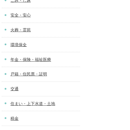
ごみ・し尿
安全・安心
火葬・霊苑
環境保全
年金・保険・福祉医療
戸籍・住民票・証明
交通
住まい・上下水道・土地
税金