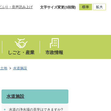
ビふり・音声読み上げ
文字サイズ変更(3段階)
しごと・産業
市政情報
・土地
水道施設
水道施設
水道の浄水場の見学はできますか?