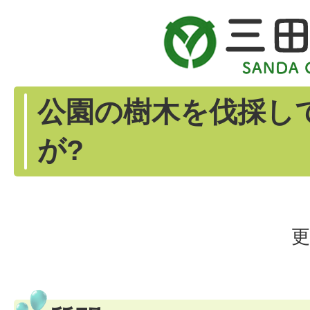
公園の樹木を伐採し
が?
更